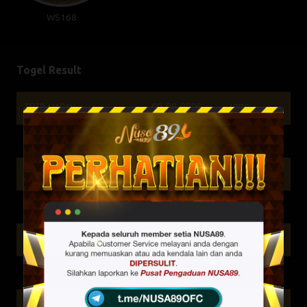
WS168
Togel Result
TOTO MACAU
08-08-2026
4072
TOTO WUHAN
08-08-2026
6989
HK SIANG
07-08-2026
8867
SYDNEY
07-08-2026
0158
MALAYSIA SIANG
07-08-2026
4519
SINGAPORE
07-08-2026
7907
9STAR
06-08-2026
0177